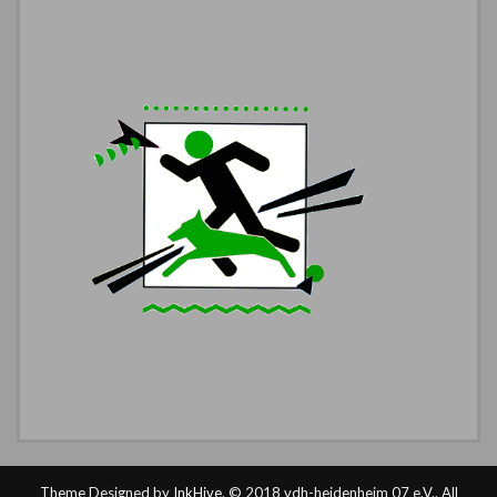
Theme Designed by
InkHive
.
© 2018 vdh-heidenheim 07 e.V.. All