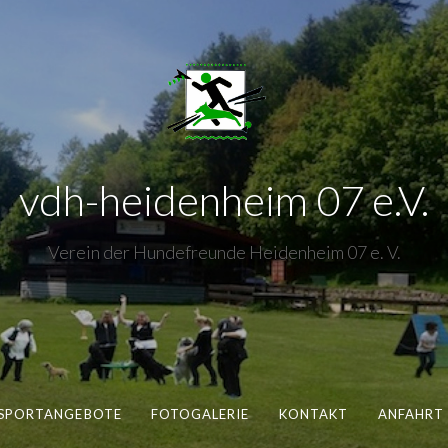
vdh-heidenheim 07 e.V.
Verein der Hundefreunde Heidenheim 07 e. V.
 SPORTANGEBOTE
FOTOGALERIE
KONTAKT
ANFAHRT