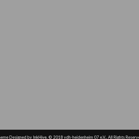
eme Designed by
InkHive
.
© 2018 vdh-heidenheim 07 e.V.. All Rights Reserv