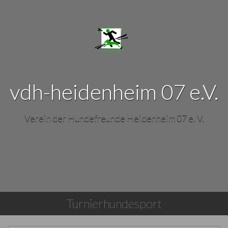
vdh-heidenheim 07 e.V.
Verein der Hundefreunde Heidenheim 07 e. V.
Turnierhundesport